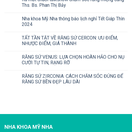
Ths. Bs. Phan Thị Bảy
Nha khoa Mỹ Nha thông báo lịch nghỉ Tết Giáp Thìn
2024
TẤT TẦN TẬT VỀ RĂNG SỨ CERCON: ƯU ĐIỂM,
NHƯỢC ĐIỂM, GIÁ THÀNH
RĂNG SỨ VENUS: LỰA CHỌN HOÀN HẢO CHO NỤ
CƯỜI TỰ TIN, RẠNG RỠ
RĂNG SỨ ZIRCONIA: CÁCH CHĂM SÓC ĐÚNG ĐỂ
RĂNG SỨ BỀN ĐẸP LÂU DÀI
NHA KHOA MỸ NHA