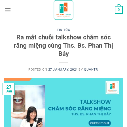
Skip
0
to
content
TIN TỨC
Ra mắt chuỗi talkshow chăm sóc
răng miệng cùng Ths. Bs. Phan Thị
Bảy
POSTED ON
27 JANUARY, 2024
BY
QUANTRI
27
Jan