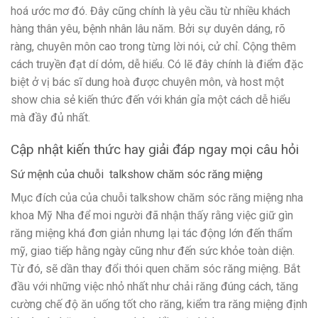
hoá ước mơ đó. Đây cũng chính là yêu cầu từ nhiều khách
hàng thân yêu, bệnh nhân lâu năm. Bởi sự duyên dáng, rõ
ràng, chuyên môn cao trong từng lời nói, cử chỉ. Cộng thêm
cách truyền đạt dí dỏm, dễ hiểu. Có lẽ đây chính là điểm đặc
biệt ở vị bác sĩ dung hoà được chuyên môn, và host một
show chia sẻ kiến thức đến với khán gỉa một cách dễ hiểu
mà đầy đủ nhất.
Cập nhật kiến thức hay giải đáp ngay mọi câu hỏi
Sứ mệnh của chuỗi talkshow chăm sóc răng miệng
Mục đích của của chuỗi t
alkshow chăm sóc răng miệng nha
khoa Mỹ Nha để moi
người đã nhận thấy rằng việc giữ gìn
răng miệng khá đơn giản nhưng lại tác động lớn đến thẩm
mỹ, giao tiếp hằng ngày cũng như đến sức khỏe toàn diện.
Từ đó, sẽ dần thay đổi thói quen chăm sóc răng miệng. Bắt
đầu với những việc nhỏ nhất như chải răng đúng cách, tăng
cường chế độ ăn uống tốt cho răng, kiểm tra răng miệng định