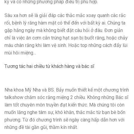
kỳ và có những phương pháp điều trị phù hợp.
Sâu xa hơn sẽ là giải đáp các thắc mắc xoay quanh các rắc
rối, bệnh lý răng hàm mặt có thể đến với bất kỳ ai. Chúng ta
gặp hằng ngày mà không biết đặt câu hỏi ở đâu. Đơn giản
chỉ là việc ăn cơm cắn trúng hạt sạn bị buốt răng, hoặc chảy
máu chân răng khi làm vệ sinh. Hoặc top những cách đẩy lùi
mùi hôi miệng…
Tương tác hai chiều từ khách hàng và bác sĩ
Nha khoa Mỹ Nha và BS. Bảy muốn thiết kế một chương trình
talkshow
chăm sóc răng miệng 2 chiều. Không những Bác sĩ
làm tốt chuyên môn truyền đạt kiến thức. Mà chúng tôi còn
muốn lắng nghe tâm sự, khó khăn, thắc mắc từ bạn bè bốn
phương. Từ đó chương trình sẽ ngày càng hấp dẫn hơn với
những đề tài gần gũi, thầm kín nhất.