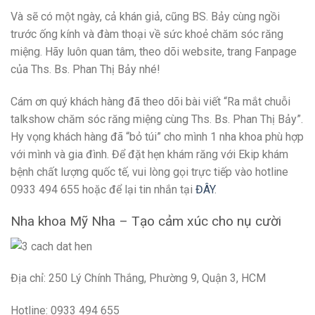
Và sẽ có một ngày, cả khán giả, cũng BS. Bảy cùng ngồi
trước ống kính và đàm thoại về sức khoẻ chăm sóc răng
miệng. Hãy luôn quan tâm, theo dõi website, trang Fanpage
của Ths. Bs. Phan Thị Bảy nhé!
Cám ơn quý khách hàng đã theo dõi bài viết “
Ra mắt chuỗi
talkshow chăm sóc răng miệng cùng Ths. Bs. Phan Thị Bảy
”.
Hy vọng khách hàng đã “bỏ túi” cho mình 1 nha khoa phù hợp
với mình và gia đình. Để đặt hẹn khám răng với Ekip khám
bệnh chất lượng quốc tế, vui lòng gọi trực tiếp vào hotline
0933 494 655 hoặc để lại tin nhắn tại
ĐÂY
.
Nha khoa Mỹ Nha – Tạo cảm xúc cho nụ cười
Địa chỉ: 250 Lý Chính Thắng, Phường 9, Quận 3, HCM
Hotline: 0933 494 655