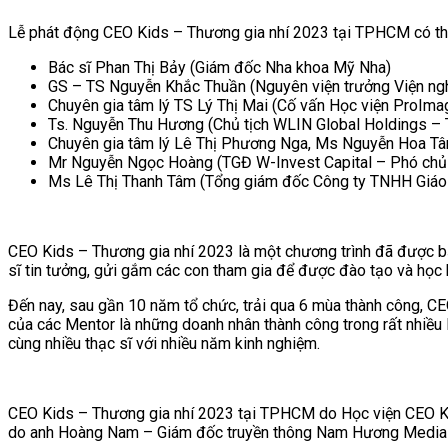
Lễ phát động CEO Kids – Thương gia nhí 2023 tại TPHCM có th
Bác sĩ Phan Thị Bảy (Giám đốc Nha khoa Mỹ Nha)
GS – TS Nguyễn Khắc Thuần (Nguyên viện trưởng Viện nghi
Chuyên gia tâm lý TS Lý Thị Mai (Cố vấn Học viện ProIma
Ts. Nguyễn Thu Hương (Chủ tịch WLIN Global Holdings 
Chuyên gia tâm lý Lê Thị Phương Nga, Ms Nguyễn Hoa T
Mr Nguyễn Ngọc Hoàng (TGĐ W-Invest Capital – Phó chủ 
Ms Lê Thị Thanh Tâm (Tổng giám đốc Công ty TNHH Giáo 
CEO Kids – Thương gia nhí 2023 là một chương trình đã được bả
sĩ tin tưởng, gửi gắm các con tham gia để được đào tạo và học 
Đến nay, sau gần 10 năm tổ chức, trải qua 6 mùa thành công, C
của các Mentor là những doanh nhân thành công trong rất nhiều lĩ
cùng nhiều thạc sĩ với nhiều năm kinh nghiệm.
CEO Kids – Thương gia nhí 2023 tại TPHCM do Học viện CEO Ki
do anh Hoàng Nam – Giám đốc truyền thông Nam Hương Media Gro