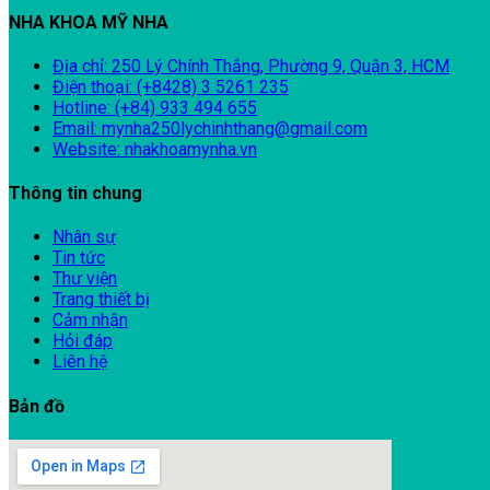
NHA KHOA MỸ NHA
Địa chỉ: 250 Lý Chính Thắng, Phường 9, Quận 3, HCM
Điện thoại: (+8428) 3 5261 235
Hotline: (+84) 933 494 655
Email: mynha250lychinhthang@gmail.com
Website: nhakhoamynha.vn
Thông tin chung
Nhân sự
Tin tức
Thư viện
Trang thiết bị
Cảm nhận
Hỏi đáp
Liên hệ
Bản đồ