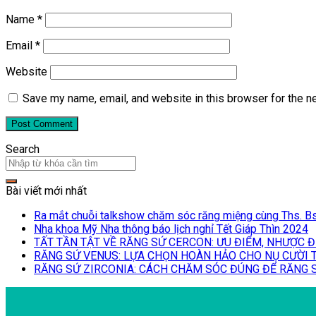
Name
*
Email
*
Website
Save my name, email, and website in this browser for the n
Search
Bài viết mới nhất
Ra mắt chuỗi talkshow chăm sóc răng miệng cùng Ths. Bs
Nha khoa Mỹ Nha thông báo lịch nghỉ Tết Giáp Thìn 2024
TẤT TẦN TẬT VỀ RĂNG SỨ CERCON: ƯU ĐIỂM, NHƯỢC Đ
RĂNG SỨ VENUS: LỰA CHỌN HOÀN HẢO CHO NỤ CƯỜI T
RĂNG SỨ ZIRCONIA: CÁCH CHĂM SÓC ĐÚNG ĐỂ RĂNG S