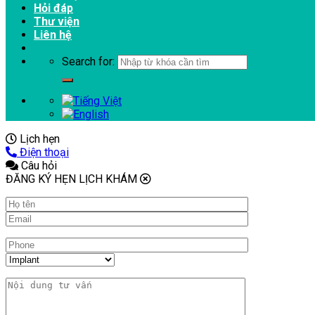
Hỏi đáp
Thư viện
Liên hệ
Search for:
Lịch hẹn
Điện thoại
Câu hỏi
ĐĂNG KÝ HẸN LỊCH KHÁM