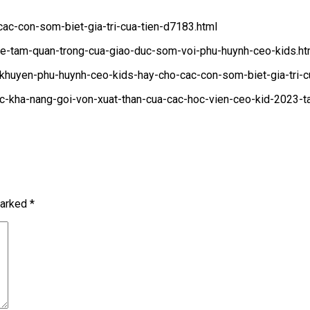
-cac-con-som-biet-gia-tri-cua-tien-d7183.html
-se-tam-quan-trong-cua-giao-duc-som-voi-phu-huynh-ceo-kids.ht
-khuyen-phu-huynh-ceo-kids-hay-cho-cac-con-som-biet-gia-tri-cu
c-kha-nang-goi-von-xuat-than-cua-cac-hoc-vien-ceo-kid-2023-t
marked
*