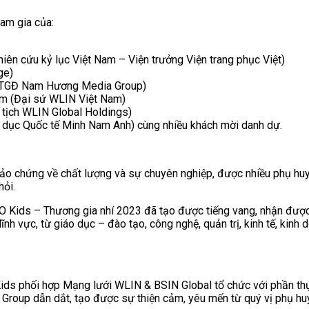
am gia của:
ên cứu kỷ lục Việt Nam – Viện trưởng Viện trang phục Việt)
ge)
– TGĐ Nam Hương Media Group)
âm (Đại sứ WLIN Việt Nam)
tịch WLIN Global Holdings)
dục Quốc tế Minh Nam Anh) cùng nhiều khách mời danh dự.
o chứng về chất lượng và sự chuyên nghiệp, được nhiều phụ huyn
hỏi.
EO Kids – Thương gia nhí 2023 đã tạo được tiếng vang, nhận đượ
nh vực, từ giáo dục – đào tạo, công nghệ, quản trị, kinh tế, kinh 
ds phối hợp Mạng lưới WLIN & BSIN Global tổ chức với phần th
up dẫn dắt, tạo được sự thiện cảm, yêu mến từ quý vị phụ huyn