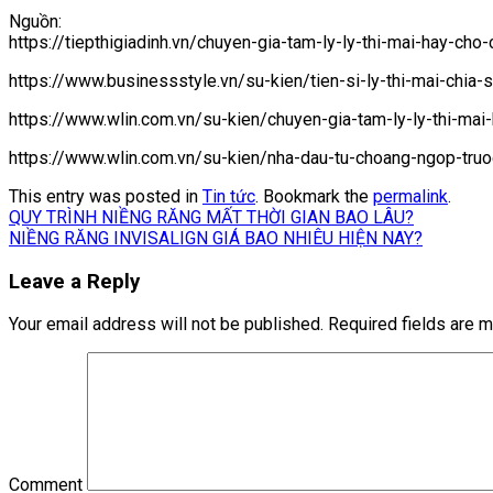
Nguồn:
https://tiepthigiadinh.vn/chuyen-gia-tam-ly-ly-thi-mai-hay-cho
https://www.businessstyle.vn/su-kien/tien-si-ly-thi-mai-chia
https://www.wlin.com.vn/su-kien/chuyen-gia-tam-ly-ly-thi-mai
https://www.wlin.com.vn/su-kien/nha-dau-tu-choang-ngop-truo
This entry was posted in
Tin tức
. Bookmark the
permalink
.
QUY TRÌNH NIỀNG RĂNG MẤT THỜI GIAN BAO LÂU?
NIỀNG RĂNG INVISALIGN GIÁ BAO NHIÊU HIỆN NAY?
Leave a Reply
Your email address will not be published.
Required fields are 
Comment