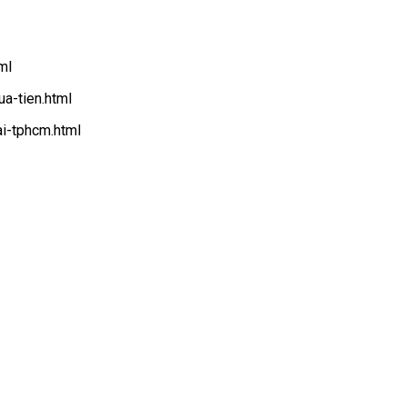
ml
a-tien.html
ai-tphcm.html