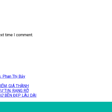
ext time I comment.
. Phan Thị Bảy
IỂM, GIÁ THÀNH
Ự TIN, RẠNG RỠ
Ứ BỀN ĐẸP LÂU DÀI