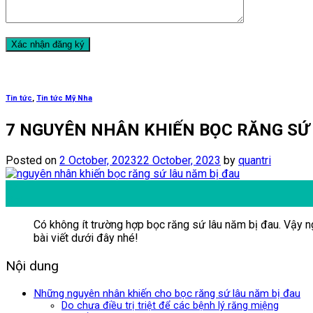
Tin tức
,
Tin tức Mỹ Nha
7 NGUYÊN NHÂN KHIẾN BỌC RĂNG SỨ 
Posted on
2 October, 2023
22 October, 2023
by
quantri
02
Oct
Có không ít trường hợp bọc răng sứ lâu năm bị đau. Vậy n
bài viết dưới đây nhé!
Nội dung
Những nguyên nhân khiến cho bọc răng sứ lâu năm bị đau
Do chưa điều trị triệt để các bệnh lý răng miệng