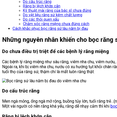
Do cấu trúc răng
Răng bị lệch khớp cắn
Kỹ thuật mài răng của bác sĩ chưa đúng
Do vật liệu răng sứ kém chất lượng
Do các thói quen xấu
Chăm sóc răng miệng chưa đúng cách
Cách khắc phục bọc răng sứ lâu năm bị đau
Những nguyên nhân khiến cho bọc răng s
Do chưa điều trị triệt để các bệnh lý răng miệng
Các bệnh lý răng miệng như sâu răng, viêm nha chu, viêm nướu,… n
Ngoài ra, khi bị viêm nha chu, nướu có xu hướng tụt khỏi chân 
tuổi thọ của răng sứ, thậm chí là mất luôn răng thật.
Do cấu trúc răng
Men ngà mỏng, ống ngà mở rộng, buồng tủy lớn, tuổi răng trẻ…(
Một vài người có nền răng khá yếu, răng dễ nhạy cảm thì khi
bọc
Răng bị lệch khớp cắn