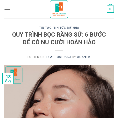
Skip
0
to
content
TIN TỨC
,
TIN TỨC MỸ NHA
QUY TRÌNH BỌC RĂNG SỨ: 6 BƯỚC
ĐỂ CÓ NỤ CƯỜI HOÀN HẢO
POSTED ON
18 AUGUST, 2023
BY
QUANTRI
18
Aug