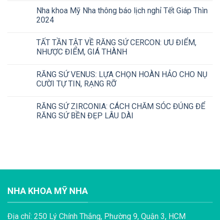
Nha khoa Mỹ Nha thông báo lịch nghỉ Tết Giáp Thìn
2024
TẤT TẦN TẬT VỀ RĂNG SỨ CERCON: ƯU ĐIỂM,
NHƯỢC ĐIỂM, GIÁ THÀNH
RĂNG SỨ VENUS: LỰA CHỌN HOÀN HẢO CHO NỤ
CƯỜI TỰ TIN, RẠNG RỠ
RĂNG SỨ ZIRCONIA: CÁCH CHĂM SÓC ĐÚNG ĐỂ
RĂNG SỨ BỀN ĐẸP LÂU DÀI
NHA KHOA MỸ NHA
Địa chỉ: 250 Lý Chính Thắng, Phường 9, Quận 3, HCM