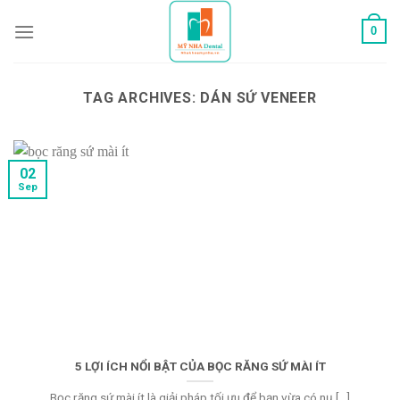
Skip
0
to
content
TAG ARCHIVES:
DÁN SỨ VENEER
02
Sep
5 LỢI ÍCH NỔI BẬT CỦA BỌC RĂNG SỨ MÀI ÍT
Bọc răng sứ mài ít là giải pháp tối ưu để bạn vừa có nụ [...]