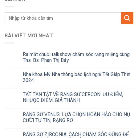
BÀI VIẾT MỚI NHẤT
Ra mắt chuỗi talkshow chăm sóc răng miệng cùng
Ths. Bs. Phan Thị Bảy
Nha khoa Mỹ Nha thông báo lịch nghỉ Tết Giáp Thìn
2024
TẤT TẦN TẬT VỀ RĂNG SỨ CERCON: ƯU ĐIỂM,
NHƯỢC ĐIỂM, GIÁ THÀNH
RĂNG SỨ VENUS: LỰA CHỌN HOÀN HẢO CHO NỤ
CƯỜI TỰ TIN, RẠNG RỠ
RĂNG SỨ ZIRCONIA: CÁCH CHĂM SÓC ĐÚNG ĐỂ