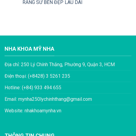
RĂNG SỨ BỀN ĐẸP LÂU DÀI
NHA KHOA MỸ NHA
Địa chỉ: 250 Lý Chính Thắng, Phường 9, Quận 3, HCM
Điện thoại: (+8428) 3 5261 235
Hotline: (+84) 933 494 655
Email: mynha250lychinhthang@gmail.com
Website: nhakhoamynha.vn
THÔNG TIN CHUNG