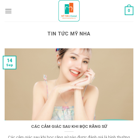
Skip
0
to
content
TIN TỨC MỸ NHA
14
Sep
CÁC CẢM GIÁC SAU KHI BỌC RĂNG SỨ
Các cảm giác sau khi bọc răng sứ nào được đánh giá là bình thường