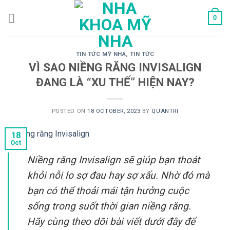
Skip
0
to
content
TIN TỨC MỸ NHA
,
TIN TỨC
VÌ SAO NIỀNG RĂNG INVISALIGN
ĐANG LÀ “XU THẾ” HIỆN NAY?
POSTED ON
18 OCTOBER, 2023
BY
QUANTRI
18
Oct
Niềng răng Invisalign sẽ giúp bạn thoát
khỏi nỗi lo sợ đau hay sợ xấu. Nhờ đó mà
bạn có thể thoải mái tận hưởng cuộc
sống trong suốt thời gian niềng răng.
Hãy cùng theo dõi bài viết dưới đây để