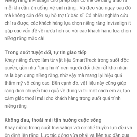
Niềng răng Invisalign cho phép bạn có thể dễ dàng tháo ra
mỗi khi cần: ăn uống, vệ sinh răng,.. Và đeo vào ngay sau đó
mà không cần đến sự hỗ trợ từ bác sĩ. Có nhiều nghiên cứu
chỉ ra được, các khách hàng lựa chọn niềng răng Invisalign ít
gặp các vấn đề về nướu hơn so với các khách hàng lựa chọn
niềng răng mắc cài.
Trong suốt tuyệt đối, tự tin giao tiếp
Khay niềng được làm từ vật liệu SmartTrack trong suốt độc
quyền, gần như “tàng hình” nên người đối diện rất khó nhận
ra là bạn đang niềng răng, nhờ vậy mà mang lại hiệu quả
thẩm mỹ vô cùng cao. Bên cạnh đó, vật liệu này cũng giúp
răng dịch chuyển hiệu quả về đúng vị trí một cách êm ái, tạo
cảm giác thoải mái cho khách hàng trong suốt quá trình
niềng răng.
Không đau, thoải mái tận hưởng cuộc sống
Khay niềng trong suốt Invisalign với cơ chế truyền lực đều và
ổn định lên răng. Lực tác động vừa phải và liên tục dần qua