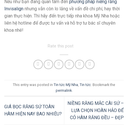
Nếu như bạn đang quan tâm đến
phương pháp niềng răng
Invisalign
nhưng vẫn còn lo lắng về vấn đề chi phí, hay thời
gian thực hiện. Thì hãy đến trực tiếp nha khoa Mỹ Nha hoặc
liên hệ hotline để được tư vấn và hỗ trợ tư bác sĩ chuyên
khoa nhé!
Rate this post
This entry was posted in
Tin tức Mỹ Nha
,
Tin tức
. Bookmark the
permalink
.
NIỀNG RĂNG MẮC CÀI SỨ –
GIÁ BỌC RĂNG SỨ TOÀN
LỰA CHỌN HOÀN HẢO ĐỂ
HÀM HIỆN NAY BAO NHIÊU?
CÓ HÀM RĂNG ĐỀU – ĐẸP