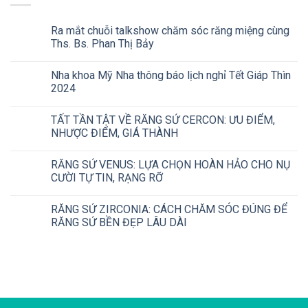
Ra mắt chuỗi talkshow chăm sóc răng miệng cùng
Ths. Bs. Phan Thị Bảy
Nha khoa Mỹ Nha thông báo lịch nghỉ Tết Giáp Thìn
2024
TẤT TẦN TẬT VỀ RĂNG SỨ CERCON: ƯU ĐIỂM,
NHƯỢC ĐIỂM, GIÁ THÀNH
RĂNG SỨ VENUS: LỰA CHỌN HOÀN HẢO CHO NỤ
CƯỜI TỰ TIN, RẠNG RỠ
RĂNG SỨ ZIRCONIA: CÁCH CHĂM SÓC ĐÚNG ĐỂ
RĂNG SỨ BỀN ĐẸP LÂU DÀI