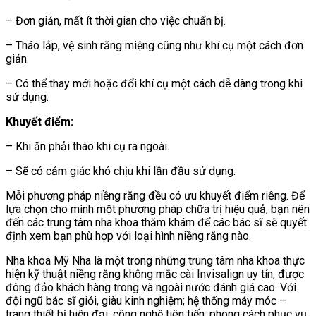
– Đơn giản, mất ít thời gian cho việc chuẩn bị.
– Tháo lắp, vệ sinh răng miệng cũng như khí cụ một cách đơn
giản.
– Có thể thay mới hoặc đổi khí cụ một cách dễ dàng trong khi
sử dụng.
Khuyết điểm:
– Khi ăn phải tháo khi cụ ra ngoài.
– Sẽ có cảm giác khó chịu khi lần đầu sử dụng.
Mỗi phương pháp niềng răng đều có ưu khuyết điểm riêng. Để
lựa chọn cho mình một phương pháp chữa trị hiệu quả, bạn nên
đến các trung tâm nha khoa thăm khám để các bác sĩ sẽ quyết
định xem bạn phù hợp với loại hình niềng răng nào.
Nha khoa Mỹ Nha là một trong những trung tâm nha khoa thực
hiện kỹ thuật niềng răng không mắc cài Invisalign uy tín, được
đông đảo khách hàng trong và ngoài nước đánh giá cao. Với
đội ngũ bác sĩ giỏi, giàu kinh nghiệm; hệ thống máy móc –
trang thiết bị hiện đại; công nghệ tiên tiến; phong cách phục vụ