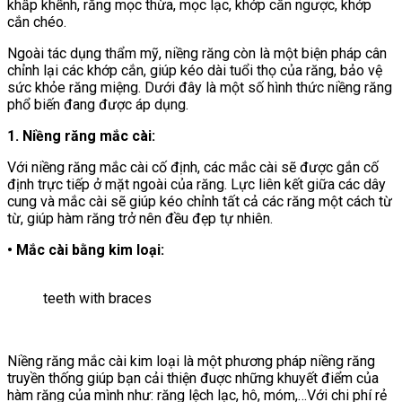
khấp khểnh, răng mọc thừa, mọc lạc, khớp cắn ngược, khớp
cắn chéo.
Ngoài tác dụng thẩm mỹ, niềng răng còn là một biện pháp cân
chỉnh lại các khớp cắn, giúp kéo dài tuổi thọ của răng, bảo vệ
sức khỏe răng miệng. Dưới đây là một số hình thức niềng răng
phổ biến đang được áp dụng.
1. Niềng răng mắc cài:
Với niềng răng mắc cài cố định, các mắc cài sẽ được gắn cố
định trực tiếp ở mặt ngoài của răng. Lực liên kết giữa các dây
cung và mắc cài sẽ giúp kéo chỉnh tất cả các răng một cách từ
từ, giúp hàm răng trở nên đều đẹp tự nhiên.
• Mắc cài bằng kim loại:
teeth with braces
Niềng răng mắc cài kim loại là một phương pháp niềng răng
truyền thống giúp bạn cải thiện đuợc những khuyết điểm của
hàm răng của mình như: răng lệch lạc, hô, móm,…Với chi phí rẻ