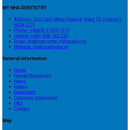
MY NHA DENTISTRY
Address: 264 Cach Mang Thang 8, Ward 10, District 3,
HCM CITY
Phone: (+8428) 3 5261 573
Hotline: (+84) 908 743 239
Email: nhakhoamynha.vn@gmail.com
Website: nhakhoamynha.vn
General information
Home
Human Resources
News
Gallery
Equipment
Customer experience
FAQ
Contact
Map